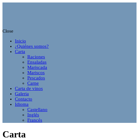
Close
Inicio
¿Quiénes somos?
Carta
Raciones
Ensaladas
Mariscada
Mariscos
Pescados
Carne
Carta de vinos
Galeria
Contacto
Idioma
Castellano
Inglés
Francés
Carta